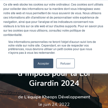
Ce site web stocke les cookies sur votre ordinateur. Ces cookies sont utilisés
pour collecter des informations sur la manière dont vous interagissez avec
notre site web et nous permettent de nous souvenir de vous. Nous utilisons
ces informations afin d'améliorer et de personnaliser votre expérience de
navigation, ainsi que pour l'analyse et les indicateurs concernant nos
visiteurs à la fois sur ce site web et sur d'autres supports. Pour en savoir plus
sur les cookies que nous utilisons, consultez notre politique de
confidentialité.
Vos informations personnelles ne feront l'objet d'aucun suivi lors de
votre visite sur notre site. Cependant, en vue de respecter vos
GIRARDIN IS
préférences, nous devrons utiliser un petit cookie pour que nous
n'ayons pas à vous les redemander.
Plafonds et réductions
Accepter
Refuser
d’impôts pour la Loi
Girardin 2024
de
L'équipe Kheops Développement
le juin 24, 2022