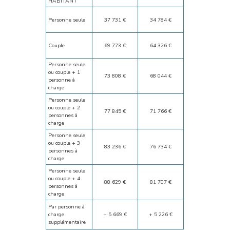
HABITANT
Personne seule
37 731 €
34 784 €
Couple
69 773 €
64 326 €
Personne seule
ou couple + 1
73 808 €
68 044 €
personne à
charge
Personne seule
ou couple + 2
77 845 €
71 766 €
personnes à
charge
Personne seule
ou couple + 3
83 236 €
76 734 €
personnes à
charge
Personne seule
ou couple + 4
88 629 €
81 707 €
personnes à
charge
Par personne à
charge
+ 5 669 €
+ 5 226 €
supplémentaire