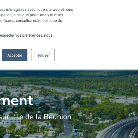
vous interagissez avec notre site web et nous
gation, ainsi que pour l'analyse et les
BLOG
RESSOURCES D'AIDE À
L'INVESTISSEMENT
utilisons, consultez notre politique de
e respecter vos préférences, nous
Accepter
Refuser
ement
ur l'Île de la Réunion