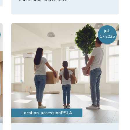
Lire l'article
juil.
17.2025
Location-accession
PSLA