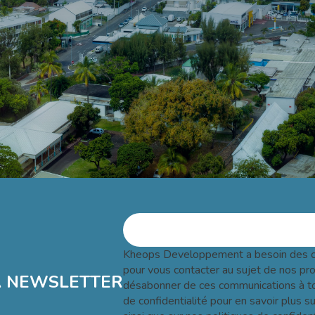
Kheops Developpement a besoin des c
pour vous contacter au sujet de nos pr
A NEWSLETTER
désabonner de ces communications à to
de confidentialité pour en savoir plus