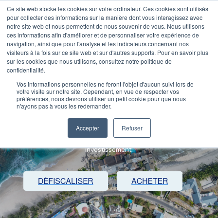
Ce site web stocke les cookies sur votre ordinateur. Ces cookies sont utilisés
pour collecter des informations sur la manière dont vous interagissez avec
notre site web et nous permettent de nous souvenir de vous. Nous utilisons
ces informations afin d'améliorer et de personnaliser votre expérience de
navigation, ainsi que pour l'analyse et les indicateurs concernant nos
visiteurs à la fois sur ce site web et sur d'autres supports. Pour en savoir plus
sur les cookies que nous utilisons, consultez notre politique de
confidentialité.
KHEOPS DÉVELOPPEMENT
Vos informations personnelles ne feront l'objet d'aucun suivi lors de
votre visite sur notre site. Cependant, en vue de respecter vos
préférences, nous devrons utiliser un petit cookie pour que nous
L'investissement locatif à La Réunion
n'ayons pas à vous les redemander.
Que vous souhaitiez investir pour défiscaliser, diversifier votre
Accepter
Refuser
patrimoine ou préparer votre retraite, Kheops vous accompagne
et vous délivre toutes les clés pour réussir votre
investissement.